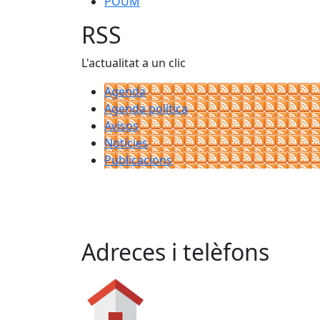
POUM
RSS
L'actualitat a un clic
Agenda
Agenda política
Avisos
Notícies
Publicacions
Adreces i telèfons