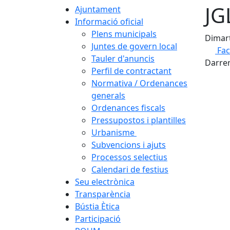
JG
Ajuntament
Informació oficial
Plens municipals
Dimart
Juntes de govern local
Fa
Tauler d'anuncis
Darrer
Perfil de contractant
Normativa / Ordenances
generals
Ordenances fiscals
Pressupostos i plantilles
Urbanisme
Subvencions i ajuts
Processos selectius
Calendari de festius
Seu electrònica
Transparència
Bústia Ètica
Participació