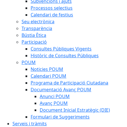
Subvencions i ajuts
Processos selectius
Calendari de festius
Seu electrònica
Transparència
Bústia Ètica
Participació
Consultes Públiques Vigents
Històric de Consultes Públiques
POUM
Noticies POUM
Calendari POUM
Programa de Participació Ciutadana
Documentació Avanç POUM
Anunci POUM
Avanç POUM
Document Inicial Estratègic (DIE)
Formulari de Suggeriments
Serveis i tràmits