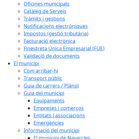
Oficines municipals
Catàleg de Serveis
Tràmits i gestions
Notificacions electròniques
Impostos (gestió tributària)
Facturació electrònica
Finestreta Única Empresarial (FUE)
Validació de documents
El municipi
Com arribar-hi
Transport públic
Guia de carrers / Plànol
Guia del municipi
Equipaments
Empreses i comerços
Entitats i associacions
Emergències
Informació del municipi
El municipi de Navarcles