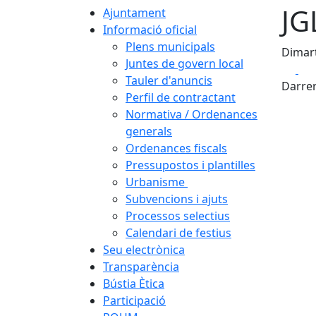
JG
Ajuntament
Informació oficial
Plens municipals
Dimart
Juntes de govern local
Fa
Tauler d'anuncis
Darrer
Perfil de contractant
Normativa / Ordenances
generals
Ordenances fiscals
Pressupostos i plantilles
Urbanisme
Subvencions i ajuts
Processos selectius
Calendari de festius
Seu electrònica
Transparència
Bústia Ètica
Participació