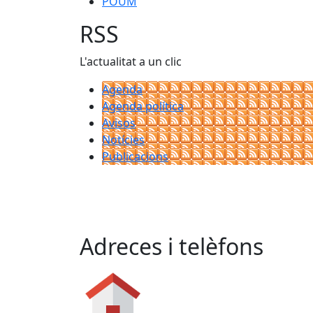
POUM
RSS
L'actualitat a un clic
Agenda
Agenda política
Avisos
Notícies
Publicacions
Adreces i telèfons