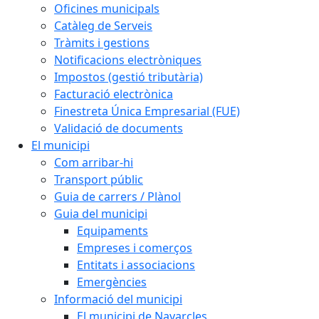
Oficines municipals
Catàleg de Serveis
Tràmits i gestions
Notificacions electròniques
Impostos (gestió tributària)
Facturació electrònica
Finestreta Única Empresarial (FUE)
Validació de documents
El municipi
Com arribar-hi
Transport públic
Guia de carrers / Plànol
Guia del municipi
Equipaments
Empreses i comerços
Entitats i associacions
Emergències
Informació del municipi
El municipi de Navarcles