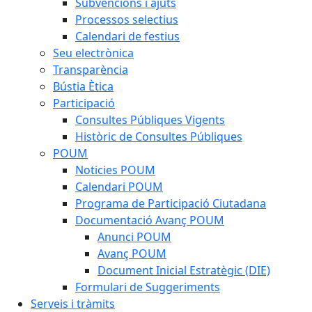
Subvencions i ajuts
Processos selectius
Calendari de festius
Seu electrònica
Transparència
Bústia Ètica
Participació
Consultes Públiques Vigents
Històric de Consultes Públiques
POUM
Noticies POUM
Calendari POUM
Programa de Participació Ciutadana
Documentació Avanç POUM
Anunci POUM
Avanç POUM
Document Inicial Estratègic (DIE)
Formulari de Suggeriments
Serveis i tràmits