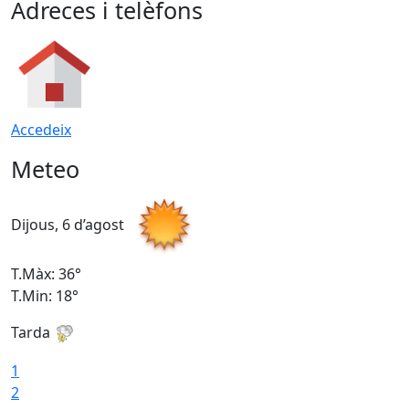
Adreces i telèfons
Accedeix
Meteo
Dijous, 6 d’agost
D
T.Màx: 36°
T
T.Min: 18°
T
Tarda
T
1
2