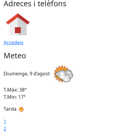
Adreces i telèfons
Accedeix
Meteo
Diumenge, 9 d’agost
D
T.Màx: 38°
T
T.Min: 17°
T
Tarda
T
1
2