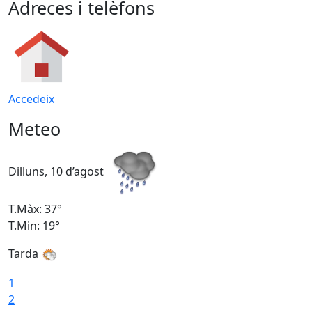
Adreces i telèfons
Accedeix
Meteo
Dilluns, 10 d’agost
D
T.Màx: 37°
T
T.Min: 19°
T
Tarda
T
1
2