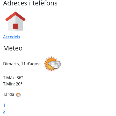
Adreces i telèfons
Accedeix
Meteo
Dimarts, 11 d’agost
D
T.Màx: 36°
T
T.Min: 20°
T
Tarda
T
1
2