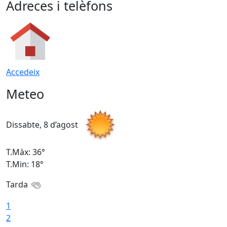
Adreces i telèfons
Accedeix
Meteo
Dissabte, 8 d’agost
D
T.Màx: 36°
T
T.Min: 18°
T
Tarda
1
2