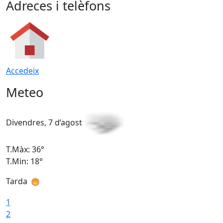
Adreces i telèfons
Accedeix
Meteo
Divendres, 7 d’agost
D
T.Màx: 36°
T
T.Min: 18°
T
Tarda
T
1
2