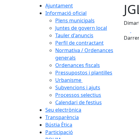
JG
Ajuntament
Informació oficial
Plens municipals
Dimart
Juntes de govern local
Fa
Tauler d'anuncis
Darrer
Perfil de contractant
Normativa / Ordenances
generals
Ordenances fiscals
Pressupostos i plantilles
Urbanisme
Subvencions i ajuts
Processos selectius
Calendari de festius
Seu electrònica
Transparència
Bústia Ètica
Participació