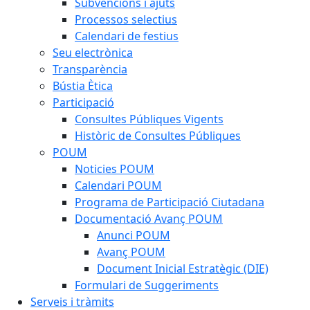
Subvencions i ajuts
Processos selectius
Calendari de festius
Seu electrònica
Transparència
Bústia Ètica
Participació
Consultes Públiques Vigents
Històric de Consultes Públiques
POUM
Noticies POUM
Calendari POUM
Programa de Participació Ciutadana
Documentació Avanç POUM
Anunci POUM
Avanç POUM
Document Inicial Estratègic (DIE)
Formulari de Suggeriments
Serveis i tràmits