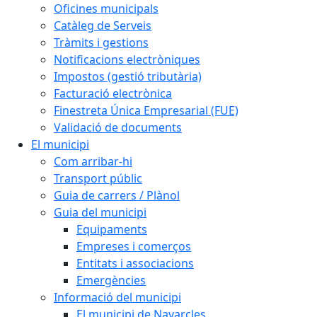
Oficines municipals
Catàleg de Serveis
Tràmits i gestions
Notificacions electròniques
Impostos (gestió tributària)
Facturació electrònica
Finestreta Única Empresarial (FUE)
Validació de documents
El municipi
Com arribar-hi
Transport públic
Guia de carrers / Plànol
Guia del municipi
Equipaments
Empreses i comerços
Entitats i associacions
Emergències
Informació del municipi
El municipi de Navarcles