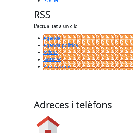
POUM
RSS
L'actualitat a un clic
Agenda
Agenda política
Avisos
Notícies
Publicacions
Adreces i telèfons