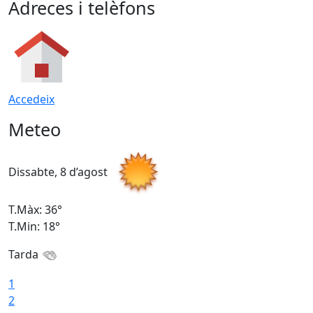
Adreces i telèfons
Accedeix
Meteo
Dissabte, 8 d’agost
D
T.Màx: 36°
T
T.Min: 18°
T
Tarda
1
2