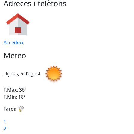
Adreces i telèfons
Accedeix
Meteo
Dijous, 6 d’agost
D
T.Màx: 36°
T
T.Min: 18°
T
Tarda
T
1
2