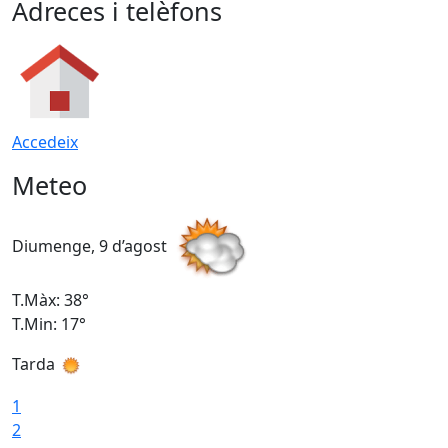
Adreces i telèfons
Accedeix
Meteo
Diumenge, 9 d’agost
D
T.Màx: 38°
T
T.Min: 17°
T
Tarda
T
1
2