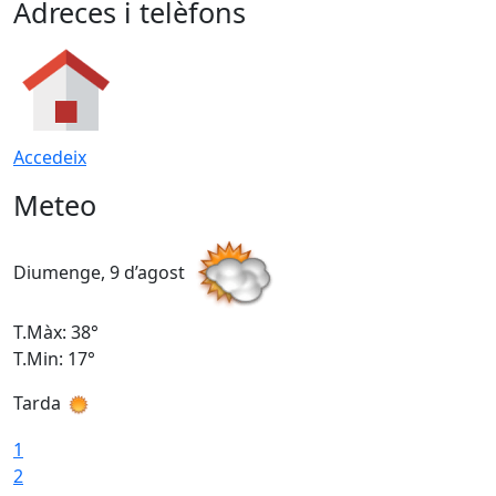
Adreces i telèfons
Accedeix
Meteo
Diumenge, 9 d’agost
D
T.Màx: 38°
T
T.Min: 17°
T
Tarda
T
1
2