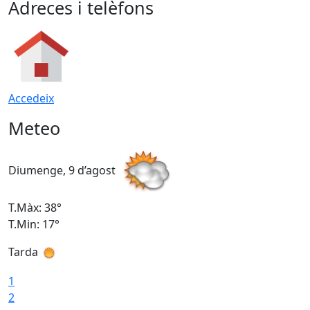
Adreces i telèfons
Accedeix
Meteo
Diumenge, 9 d’agost
D
T.Màx: 38°
T
T.Min: 17°
T
Tarda
T
1
2