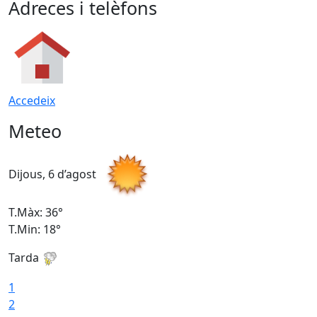
Adreces i telèfons
Accedeix
Meteo
Dijous, 6 d’agost
D
T.Màx: 36°
T
T.Min: 18°
T
Tarda
T
1
2