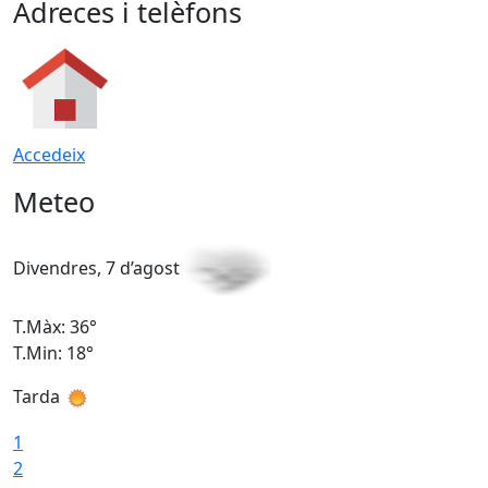
Adreces i telèfons
Accedeix
Meteo
Divendres, 7 d’agost
D
T.Màx: 36°
T
T.Min: 18°
T
Tarda
T
1
2