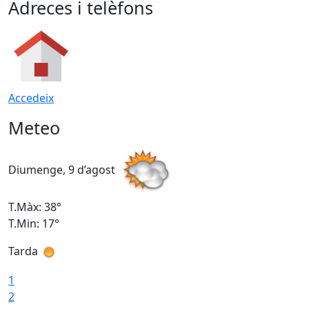
Adreces i telèfons
Accedeix
Meteo
Diumenge, 9 d’agost
D
T.Màx: 38°
T
T.Min: 17°
T
Tarda
T
1
2