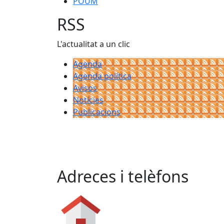
POUM
RSS
L'actualitat a un clic
Agenda
Agenda política
Avisos
Notícies
Publicacions
Adreces i telèfons