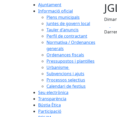
JG
Ajuntament
Informació oficial
Plens municipals
Dimart
Juntes de govern local
Fa
Tauler d'anuncis
Darrer
Perfil de contractant
Normativa / Ordenances
generals
Ordenances fiscals
Pressupostos i plantilles
Urbanisme
Subvencions i ajuts
Processos selectius
Calendari de festius
Seu electrònica
Transparència
Bústia Ètica
Participació