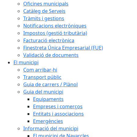
Oficines municipals
Catàleg de Serveis
Tràmits i gestions
Notificacions electròniques
Impostos (gestió tributària)
Facturació electrònica
Finestreta Única Empresarial (FUE)
Validació de documents
El municipi
Com arribar-hi
Transport públic
Guia de carrers / Plànol
Guia del municipi
Equipaments
Empreses i comerços
Entitats i associacions
Emergències
Informació del municipi
El municipi de Navarcles