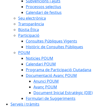
Subvencions i ajuts
Processos selectius
Calendari de festius
Seu electrònica
Transparència
Bústia Ètica
Participació
Consultes Públiques Vigents
Històric de Consultes Públiques
POUM
Noticies POUM
Calendari POUM
Programa de Participació Ciutadana
Documentació Avanç POUM
Anunci POUM
Avanç POUM
Document Inicial Estratègic (DIE)
Formulari de Suggeriments
Serveis i tràmits