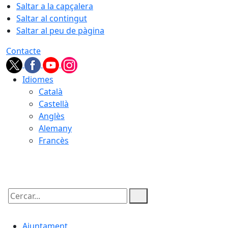
Saltar a la capçalera
Saltar al contingut
Saltar al peu de pàgina
Contacte
Idiomes
Català
Castellà
Anglès
Alemany
Francès
07.08.2026 | 04:39
Cercar:
Ajuntament