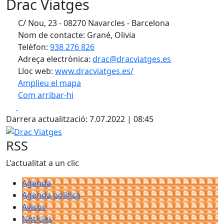
Drac Viatges
C/ Nou, 23 - 08270 Navarcles - Barcelona
Nom de contacte: Grané, Olivia
Telèfon:
938 276 826
Adreça electrònica:
drac@dracviatges.es
Lloc web:
www.dracviatges.es/
Amplieu el mapa
Com arribar-hi
Leaflet
| ©
OpenStreetMap
contributors
Facebook
X
+
Darrera actualització: 7.07.2022 | 08:45
−
Drac Viatges
RSS
L'actualitat a un clic
Agenda
Agenda política
Avisos
Notícies