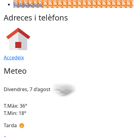
Publicacions
Adreces i telèfons
Accedeix
Meteo
Divendres, 7 d’agost
D
T.Màx: 36°
T
T.Min: 18°
T
Tarda
T