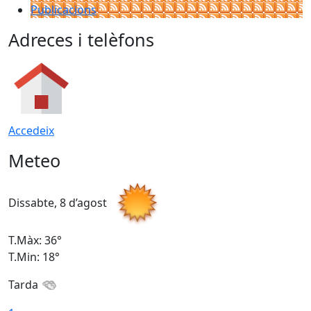
Publicacions
Adreces i telèfons
Accedeix
Meteo
Dissabte, 8 d’agost
D
T.Màx: 36°
T
T.Min: 18°
T
Tarda