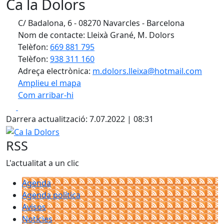
Ca la Dolors
C/ Badalona, 6 - 08270 Navarcles - Barcelona
Nom de contacte: Lleixà Grané, M. Dolors
Telèfon:
669 881 795
Telèfon:
938 311 160
Adreça electrònica:
m.dolors.lleixa@hotmail.com
Amplieu el mapa
Com arribar-hi
Leaflet
| ©
OpenStreetMap
contributors
Facebook
X
+
Darrera actualització: 7.07.2022 | 08:31
−
Ca la Dolors
RSS
L'actualitat a un clic
Agenda
Agenda política
Avisos
Notícies