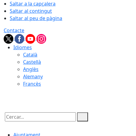
Saltar a la capçalera
Saltar al contingut
Saltar al peu de pàgina
Contacte
Idiomes
Català
Castellà
Anglès
Alemany
Francès
07.08.2026 | 22:32
Cercar:
Ajuntament