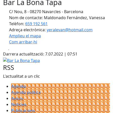
Bar La Bona Tapa
C/ Nou, 8 - 08270 Navarcles - Barcelona
Nom de contacte: Maldonado Fernández, Vanessa
Telèfon:
659 192 561
Adreça electrònica:
yeralevan@hotmail.com
Amplieu el mapa
Com arribar-hi
Leaflet
| ©
OpenStreetMap
contributors
Facebook
X
+
Darrera actualització: 7.07.2022 | 07:51
−
Bar La Bona Tapa
RSS
L'actualitat a un clic
Agenda
Agenda política
Avisos
Notícies
Publicacions