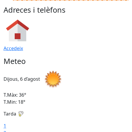
Adreces i telèfons
Accedeix
Meteo
Dijous, 6 d’agost
D
T.Màx: 36°
T
T.Min: 18°
T
Tarda
T
1