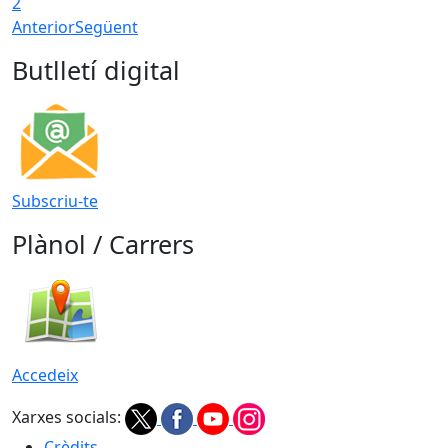
2
Anterior
Següent
Butlletí digital
Subscriu-te
Plànol / Carrers
Accedeix
Xarxes socials:
Crèdits