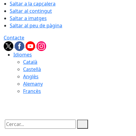
Saltar a la capçalera
Saltar al contingut
Saltar a imatges
Saltar al peu de pàgina
Contacte
Idiomes
Català
Castellà
Anglès
Alemany
Francès
07.08.2026 | 04:44
Cercar: