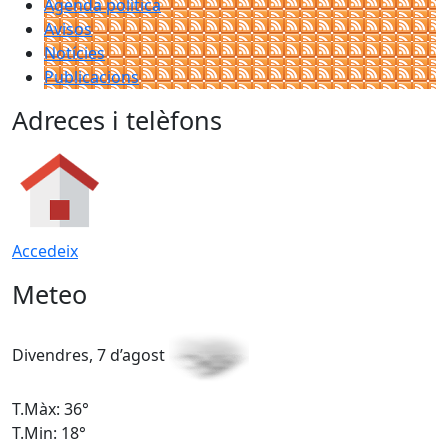
Agenda política
Avisos
Notícies
Publicacions
Adreces i telèfons
Accedeix
Meteo
Divendres, 7 d’agost
D
T.Màx: 36°
T
T.Min: 18°
T