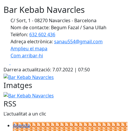
Bar Kebab Navarcles
C/ Sort, 1 - 08270 Navarcles - Barcelona
Nom de contacte: Begum Fazal / Sana Ullah
Telèfon:
632 602 436
Adreça electrònica:
sanau554@gmail.com
Amplieu el mapa
Com arribar-hi
Leaflet
| ©
OpenStreetMap
contributors
Facebook
X
+
Darrera actualització: 7.07.2022 | 07:50
−
Bar Kebab Navarcles
Imatges
Bar Kebab Navarcles
RSS
L'actualitat a un clic
Agenda