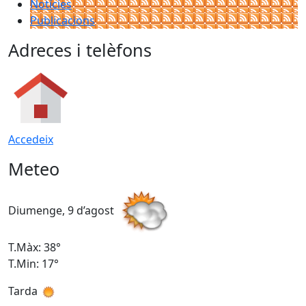
Notícies
Publicacions
Adreces i telèfons
Accedeix
Meteo
Diumenge, 9 d’agost
D
T.Màx: 38°
T
T.Min: 17°
T
Tarda
T