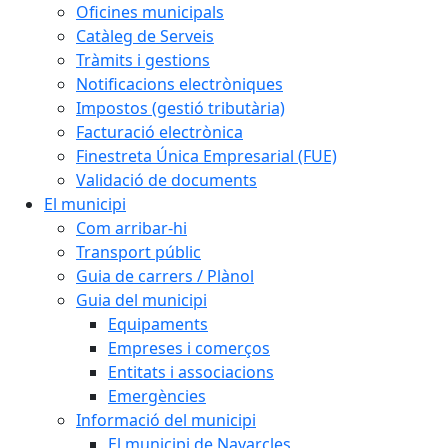
Oficines municipals
Catàleg de Serveis
Tràmits i gestions
Notificacions electròniques
Impostos (gestió tributària)
Facturació electrònica
Finestreta Única Empresarial (FUE)
Validació de documents
El municipi
Com arribar-hi
Transport públic
Guia de carrers / Plànol
Guia del municipi
Equipaments
Empreses i comerços
Entitats i associacions
Emergències
Informació del municipi
El municipi de Navarcles