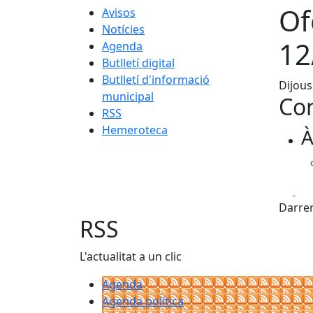
Of
Avisos
Notícies
12
Agenda
Butlletí digital
Butlletí d'informació
Dijous
municipal
Con
RSS
Hemeroteca
À
Fa
Darrer
RSS
L'actualitat a un clic
Agenda
Agenda política