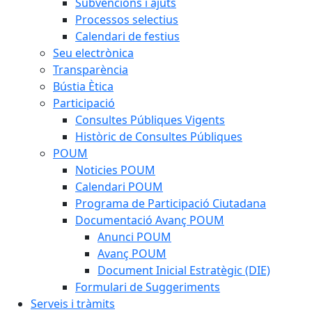
Subvencions i ajuts
Processos selectius
Calendari de festius
Seu electrònica
Transparència
Bústia Ètica
Participació
Consultes Públiques Vigents
Històric de Consultes Públiques
POUM
Noticies POUM
Calendari POUM
Programa de Participació Ciutadana
Documentació Avanç POUM
Anunci POUM
Avanç POUM
Document Inicial Estratègic (DIE)
Formulari de Suggeriments
Serveis i tràmits