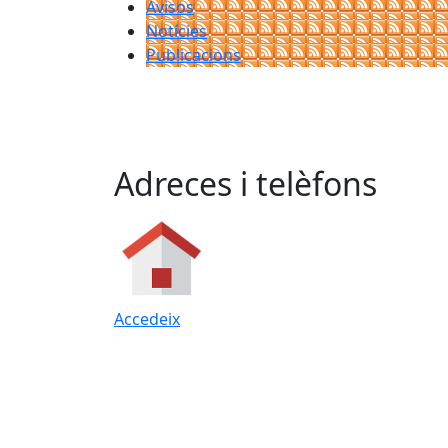
Avisos
Notícies
Publicacions
Adreces i telèfons
Accedeix