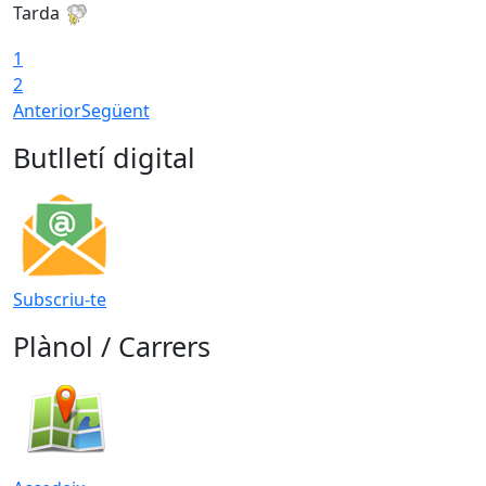
Tarda
T
1
2
Anterior
Següent
Butlletí digital
Subscriu-te
Plànol / Carrers