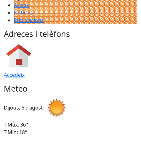
Avisos
Notícies
Publicacions
Adreces i telèfons
Accedeix
Meteo
Dijous, 6 d’agost
D
T.Màx: 36°
T
T.Min: 18°
T