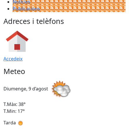
Notícies
Publicacions
Adreces i telèfons
Accedeix
Meteo
Diumenge, 9 d’agost
D
T.Màx: 38°
T
T.Min: 17°
T
Tarda
T