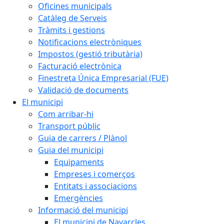
Oficines municipals
Catàleg de Serveis
Tràmits i gestions
Notificacions electròniques
Impostos (gestió tributària)
Facturació electrònica
Finestreta Única Empresarial (FUE)
Validació de documents
El municipi
Com arribar-hi
Transport públic
Guia de carrers / Plànol
Guia del municipi
Equipaments
Empreses i comerços
Entitats i associacions
Emergències
Informació del municipi
El municipi de Navarcles