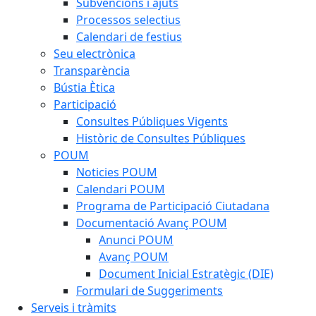
Subvencions i ajuts
Processos selectius
Calendari de festius
Seu electrònica
Transparència
Bústia Ètica
Participació
Consultes Públiques Vigents
Històric de Consultes Públiques
POUM
Noticies POUM
Calendari POUM
Programa de Participació Ciutadana
Documentació Avanç POUM
Anunci POUM
Avanç POUM
Document Inicial Estratègic (DIE)
Formulari de Suggeriments
Serveis i tràmits