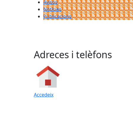
Avisos
Notícies
Publicacions
Adreces i telèfons
Accedeix