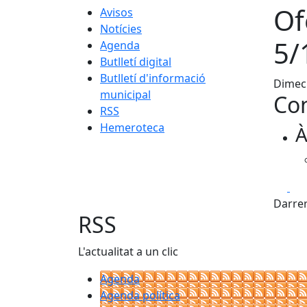
Of
Avisos
Notícies
5/
Agenda
Butlletí digital
Butlletí d'informació
Dimec
municipal
Con
RSS
Hemeroteca
À
Fa
Darrer
RSS
L'actualitat a un clic
Agenda
Agenda política