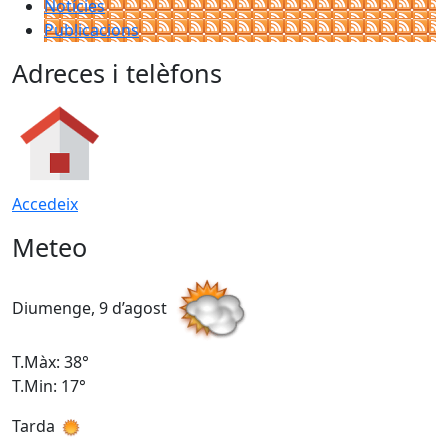
Notícies
Publicacions
Adreces i telèfons
Accedeix
Meteo
Diumenge, 9 d’agost
D
T.Màx: 38°
T
T.Min: 17°
T
Tarda
T