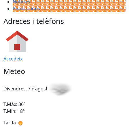
Notícies
Publicacions
Adreces i telèfons
Accedeix
Meteo
Divendres, 7 d’agost
D
T.Màx: 36°
T
T.Min: 18°
T
Tarda
T