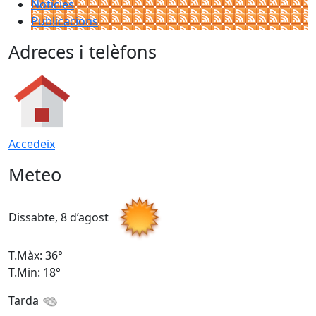
Notícies
Publicacions
Adreces i telèfons
Accedeix
Meteo
Dissabte, 8 d’agost
D
T.Màx: 36°
T
T.Min: 18°
T
Tarda