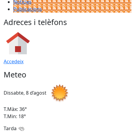
Notícies
Publicacions
Adreces i telèfons
Accedeix
Meteo
Dissabte, 8 d’agost
D
T.Màx: 36°
T
T.Min: 18°
T
Tarda