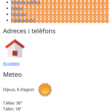
Agenda política
Avisos
Notícies
Publicacions
Adreces i telèfons
Accedeix
Meteo
Dijous, 6 d’agost
D
T.Màx: 36°
T
T.Min: 18°
T