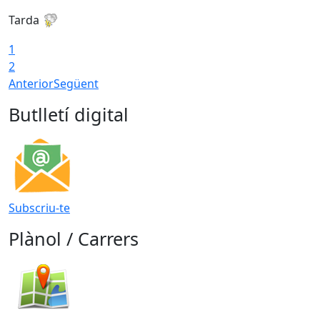
Tarda
T
1
2
Anterior
Següent
Butlletí digital
Subscriu-te
Plànol / Carrers