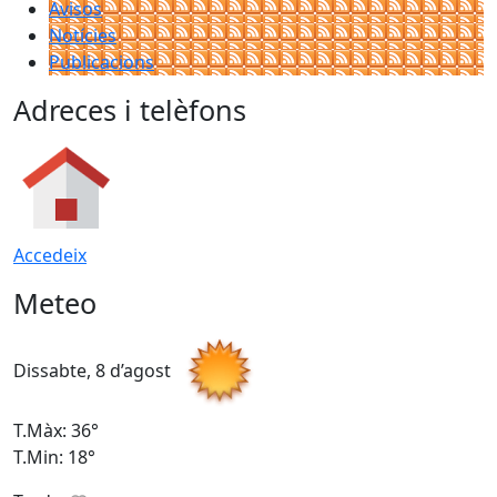
Avisos
Notícies
Publicacions
Adreces i telèfons
Accedeix
Meteo
Dissabte, 8 d’agost
D
T.Màx: 36°
T
T.Min: 18°
T