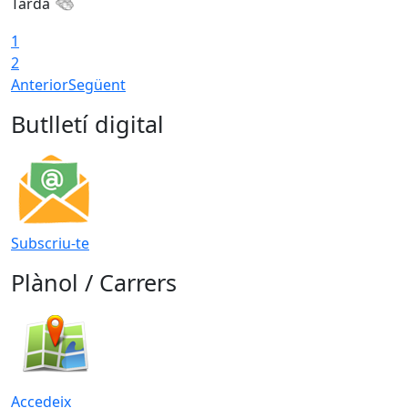
Tarda
1
2
Anterior
Següent
Butlletí digital
Subscriu-te
Plànol / Carrers
Accedeix