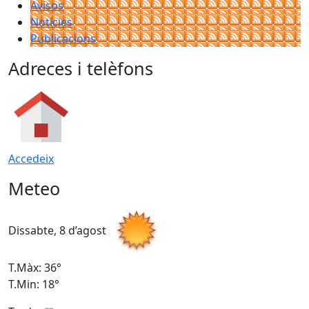
Avisos
Notícies
Publicacions
Adreces i telèfons
Accedeix
Meteo
Dissabte, 8 d’agost
D
T.Màx: 36°
T
T.Min: 18°
T