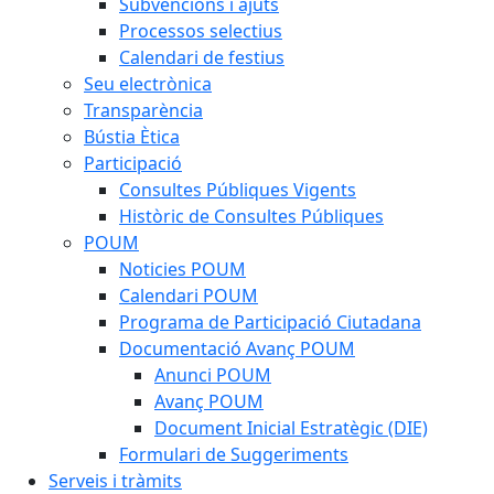
Subvencions i ajuts
Processos selectius
Calendari de festius
Seu electrònica
Transparència
Bústia Ètica
Participació
Consultes Públiques Vigents
Històric de Consultes Públiques
POUM
Noticies POUM
Calendari POUM
Programa de Participació Ciutadana
Documentació Avanç POUM
Anunci POUM
Avanç POUM
Document Inicial Estratègic (DIE)
Formulari de Suggeriments
Serveis i tràmits