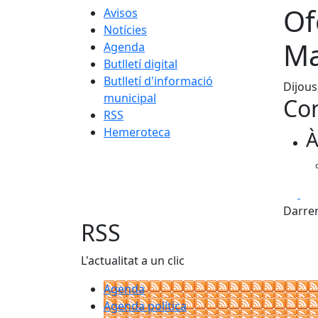
Of
Avisos
Notícies
Ma
Agenda
Butlletí digital
Butlletí d'informació
Dijous
municipal
Con
RSS
Hemeroteca
À
Fa
Darrer
RSS
L'actualitat a un clic
Agenda
Agenda política