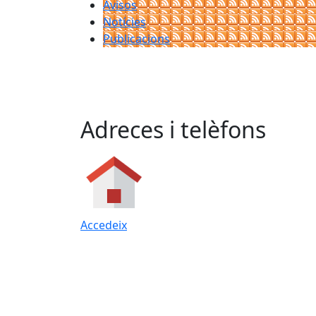
Avisos
Notícies
Publicacions
Adreces i telèfons
Accedeix