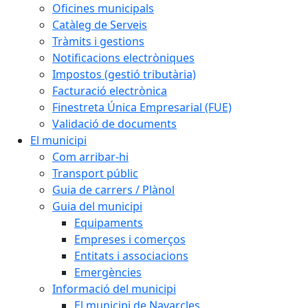
Oficines municipals
Catàleg de Serveis
Tràmits i gestions
Notificacions electròniques
Impostos (gestió tributària)
Facturació electrònica
Finestreta Única Empresarial (FUE)
Validació de documents
El municipi
Com arribar-hi
Transport públic
Guia de carrers / Plànol
Guia del municipi
Equipaments
Empreses i comerços
Entitats i associacions
Emergències
Informació del municipi
El municipi de Navarcles