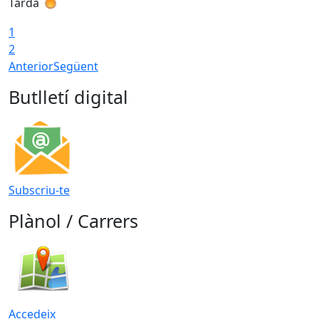
Tarda
T
1
2
Anterior
Següent
Butlletí digital
Subscriu-te
Plànol / Carrers
Accedeix