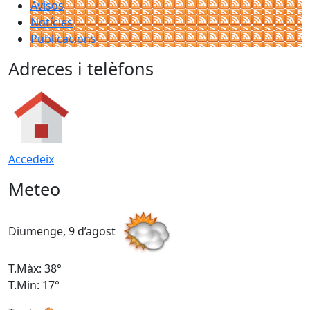
Avisos
Notícies
Publicacions
Adreces i telèfons
Accedeix
Meteo
Diumenge, 9 d’agost
D
T.Màx: 38°
T
T.Min: 17°
T