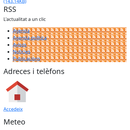
(143.14KB)
RSS
L'actualitat a un clic
Agenda
Agenda política
Avisos
Notícies
Publicacions
Adreces i telèfons
Accedeix
Meteo