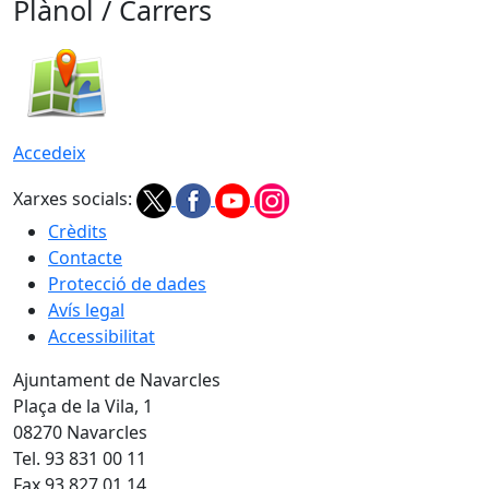
Plànol / Carrers
Accedeix
Xarxes socials:
Crèdits
Contacte
Protecció de dades
Avís legal
Accessibilitat
Ajuntament de Navarcles
Plaça de la Vila, 1
08270 Navarcles
Tel. 93 831 00 11
Fax 93 827 01 14