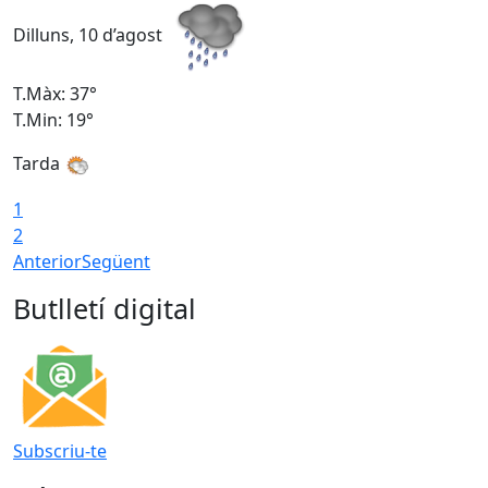
Dilluns, 10 d’agost
D
T.Màx: 37°
T
T.Min: 19°
T
Tarda
T
1
2
Anterior
Següent
Butlletí digital
Subscriu-te