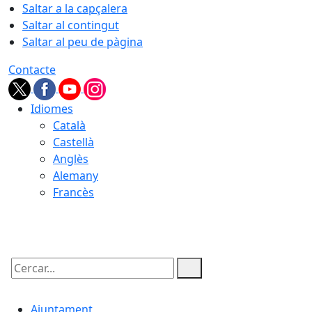
Saltar a la capçalera
Saltar al contingut
Saltar al peu de pàgina
Contacte
Idiomes
Català
Castellà
Anglès
Alemany
Francès
06.08.2026 | 19:39
Cercar:
Ajuntament