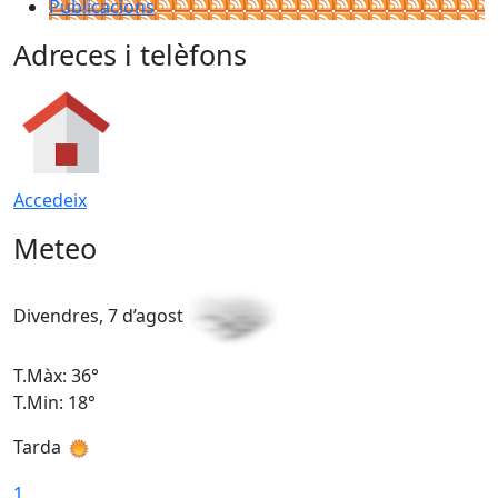
Publicacions
Adreces i telèfons
Accedeix
Meteo
Divendres, 7 d’agost
D
T.Màx: 36°
T
T.Min: 18°
T
Tarda
T
1