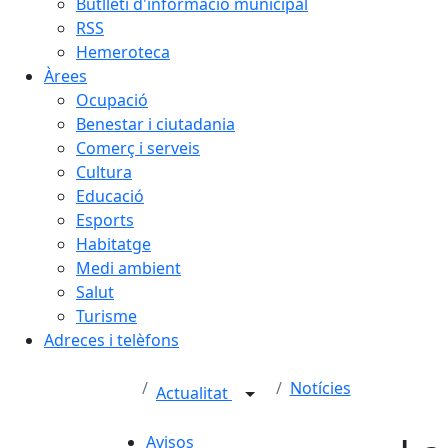
Butlletí d'informació municipal
RSS
Hemeroteca
Àrees
Ocupació
Benestar i ciutadania
Comerç i serveis
Cultura
Educació
Esports
Habitatge
Medi ambient
Salut
Turisme
Adreces i telèfons
Notícies
Actualitat
Avisos