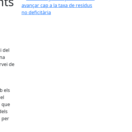
nts
i del
ana
rvei de
b els
el
, que
dels
a per