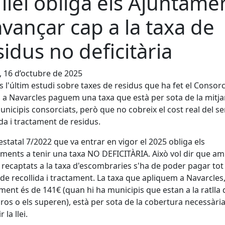
 llei obliga els Ajuntame
avançar cap a la taxa de
sidus no deficitària
, 16 d’octubre de 2025
 l'últim estudi sobre taxes de residus que ha fet el Consorc
 a Navarcles paguem una taxa que està per sota de la mitj
unicipis consorciats, però que no cobreix el cost real del se
ida i tractament de residus.
i estatal 7/2022 que va entrar en vigor el 2025 obliga els
ments a tenir una taxa NO DEFICITÀRIA. Això vol dir que am
 recaptats a la taxa d'escombraries s'ha de poder pagar tot 
 de recollida i tractament. La taxa que apliquem a Navarcles
ment és de 141€ (quan hi ha municipis que estan a la ratlla 
ros o els superen), està per sota de la cobertura necessàri
 la llei.