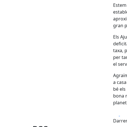
Estem 
establ
aproxi
gran p
Els Aj
defici
taxa, 
per ta
el ser
Agraïm
a casa
bé els
bona r
planet
Fa
Darrer