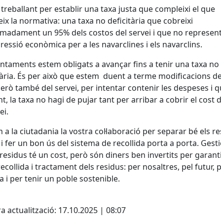
treballant per establir una taxa justa que compleixi el que
eix la normativa: una taxa no deficitària que cobreixi
madament un 95% dels costos del servei i que no represent
ressió econòmica per a les navarclines i els navarclins.
untaments estem obligats a avançar fins a tenir una taxa no
tària. És per això que estem duent a terme modificacions de
però també del servei, per intentar contenir les despeses i q
nt, la taxa no hagi de pujar tant per arribar a cobrir el cost 
vei.
 a la ciutadania la vostra col·laboració per separar bé els r
 i fer un bon ús del sistema de recollida porta a porta. Gest
 residus té un cost, però són diners ben invertits per garant
ecollida i tractament dels residus: per nosaltres, pel futur, p
a i per tenir un poble sostenible.
cebook
X
a actualització: 17.10.2025 | 08:07