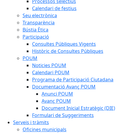
Processos selectius
Calendari de festius
Seu electrònica
Transparència
Bústia Ètica
Participació
Consultes Públiques Vigents
Històric de Consultes Públiques
POUM
Noticies POUM
Calendari POUM
Programa de Participació Ciutadana
Documentació Avanç POUM
Anunci POUM
Avanç POUM
Document Inicial Estratègic (DIE)
Formulari de Suggeriments
Serveis i tràmits
Oficines municipals