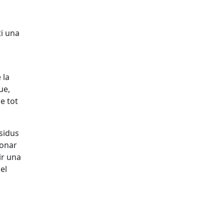
i una
 la
ue,
de tot
esidus
ionar
ir una
el