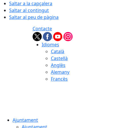
Saltar a la capçalera
Saltar al contingut
Saltar al peu de pàgina
Contacte
Idiomes
Català
Castellà
Anglès
Alemany
Francès
08.08.2026 | 04:11
Ajuntament
Ajuntament