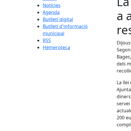
La
Notícies
a 
Agenda
Butlletí digital
re
Butlletí d'informació
municipal
RSS
Dijous
Hemeroteca
Segons
Bages,
dels m
recoll
La lle
Ajunta
diners
servei
actual
200 eu
complir