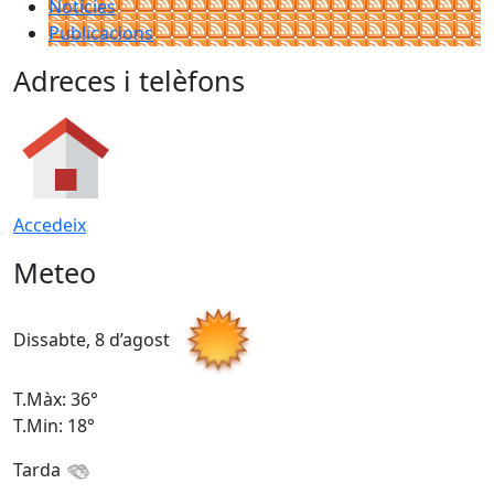
Notícies
Publicacions
Adreces i telèfons
Accedeix
Meteo
Dissabte, 8 d’agost
D
T.Màx: 36°
T
T.Min: 18°
T
Tarda