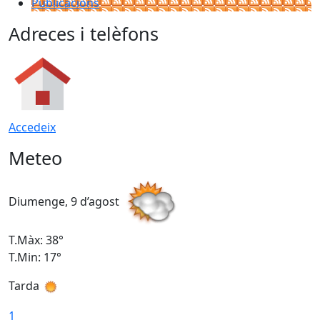
Publicacions
Adreces i telèfons
Accedeix
Meteo
Diumenge, 9 d’agost
D
T.Màx: 38°
T
T.Min: 17°
T
Tarda
T
1