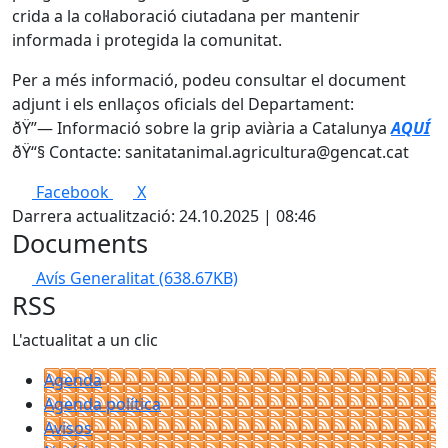
crida a la col·laboració ciutadana per mantenir
informada i protegida la comunitat.
Per a més informació, podeu consultar el document
adjunt i els enllaços oficials del Departament:
ðŸ”— Informació sobre la grip aviària a Catalunya
AQUÍ
ðŸ“§ Contacte: sanitatanimal.agricultura@gencat.cat
Facebook
X
Darrera actualització: 24.10.2025 | 08:46
Documents
Avís Generalitat
(638.67KB)
RSS
L'actualitat a un clic
Agenda
Agenda política
Avisos