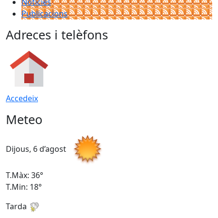
Notícies
Publicacions
Adreces i telèfons
Accedeix
Meteo
Dijous, 6 d’agost
D
T.Màx: 36°
T
T.Min: 18°
T
Tarda
T