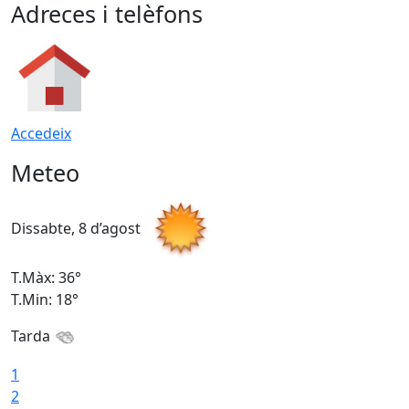
Adreces i telèfons
Accedeix
Meteo
Dissabte, 8 d’agost
D
T.Màx: 36°
T
T.Min: 18°
T
Tarda
1
2