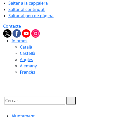
Saltar a la capçalera
Saltar al contingut
Saltar al peu de pàgina
Contacte
Idiomes
Català
Castellà
Anglès
Alemany
Francès
09.08.2026 | 09:57
Cercar:
Ajuntament