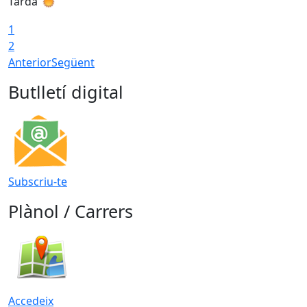
Tarda
T
1
2
Anterior
Següent
Butlletí digital
Subscriu-te
Plànol / Carrers
Accedeix