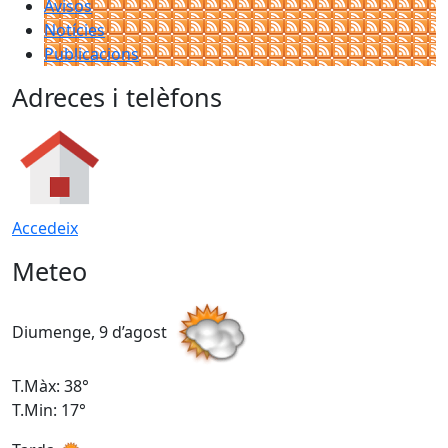
Avisos
Notícies
Publicacions
Adreces i telèfons
Accedeix
Meteo
Diumenge, 9 d’agost
D
T.Màx: 38°
T
T.Min: 17°
T