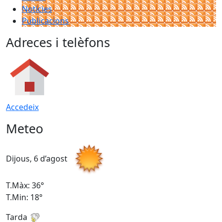
Notícies
Publicacions
Adreces i telèfons
Accedeix
Meteo
Dijous, 6 d’agost
D
T.Màx: 36°
T
T.Min: 18°
T
Tarda
T