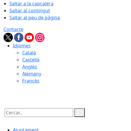
Saltar a la capçalera
Saltar al contingut
Saltar al peu de pàgina
Contacte
Idiomes
Català
Castellà
Anglès
Alemany
Francès
06.08.2026 | 10:51
Cercar:
Ajuntament