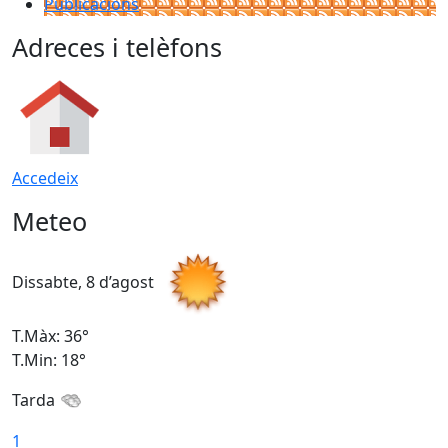
Publicacions
Adreces i telèfons
Accedeix
Meteo
Dissabte, 8 d’agost
D
T.Màx: 36°
T
T.Min: 18°
T
Tarda
1