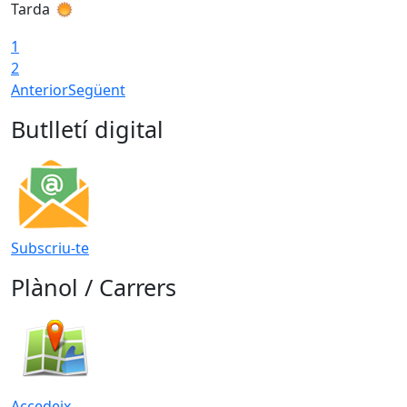
Tarda
T
1
2
Anterior
Següent
Butlletí digital
Subscriu-te
Plànol / Carrers
Accedeix