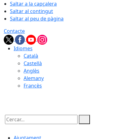
Saltar a la capçalera
Saltar al contingut
Saltar al peu de pàgina
Contacte
Idiomes
Català
Castellà
Anglès
Alemany
Francès
07.08.2026 | 09:08
Cercar:
Ajuntament