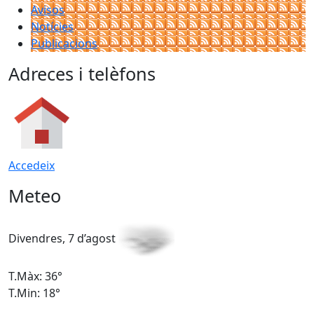
Avisos
Notícies
Publicacions
Adreces i telèfons
Accedeix
Meteo
Divendres, 7 d’agost
D
T.Màx: 36°
T
T.Min: 18°
T