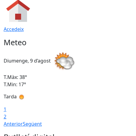
Accedeix
Meteo
Diumenge, 9 d’agost
D
T.Màx: 38°
T
T.Min: 17°
T
Tarda
T
1
2
Anterior
Següent