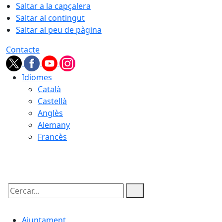
Saltar a la capçalera
Saltar al contingut
Saltar al peu de pàgina
Contacte
Idiomes
Català
Castellà
Anglès
Alemany
Francès
09.08.2026 | 10:13
Cercar:
Ajuntament