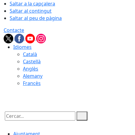
Saltar a la capçalera
Saltar al contingut
Saltar al peu de pàgina
Contacte
Idiomes
Català
Castellà
Anglès
Alemany
Francès
08.08.2026 | 14:24
Cercar:
Ajuntament