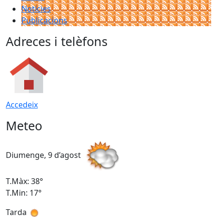
Notícies
Publicacions
Adreces i telèfons
Accedeix
Meteo
Diumenge, 9 d’agost
D
T.Màx: 38°
T
T.Min: 17°
T
Tarda
T