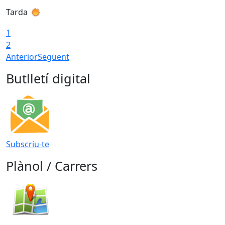
Tarda
T
1
2
Anterior
Següent
Butlletí digital
Subscriu-te
Plànol / Carrers