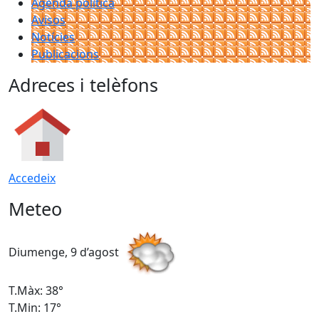
Agenda política
Avisos
Notícies
Publicacions
Adreces i telèfons
Accedeix
Meteo
Diumenge, 9 d’agost
D
T.Màx: 38°
T
T.Min: 17°
T