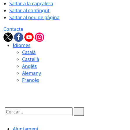
Saltar a la capçalera
Saltar al contingut
Saltar al peu de pàgina
Contacte
Idiomes
Català
Castellà
Anglès
Alemany
Francès
09.08.2026 | 00:37
Cercar:
Ajuntament